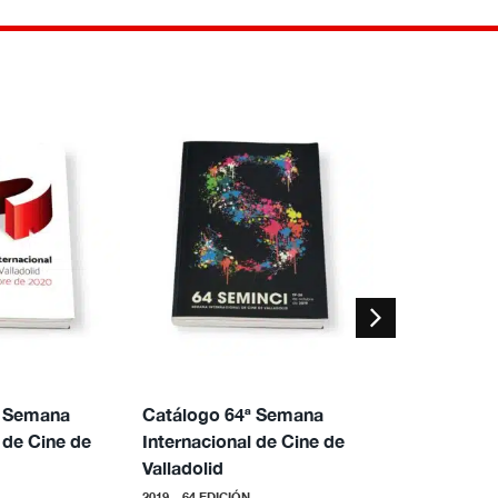
ª Semana
Catálogo 64ª Semana
Catálogo 6
 de Cine de
Internacional de Cine de
Internaciona
Valladolid
Valladolid
2019 – 64 EDICIÓN
2018 - 63 EDICIÓ