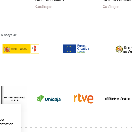
Catálogos
Catálogos
 el apoyo de:
how
formation