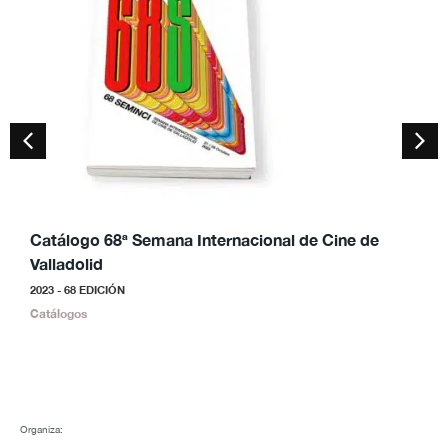
Catálogo 68ª Semana Internacional de Cine de
C
Valladolid
V
2023 - 68 EDICIÓN
2
Catálogos
C
Organiza: