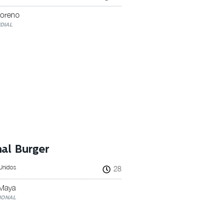
Moreno
DIAL
al Burger
 Unidos
28
Maya
IONAL