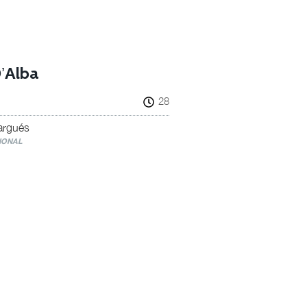
’Alba
28
argués
IONAL