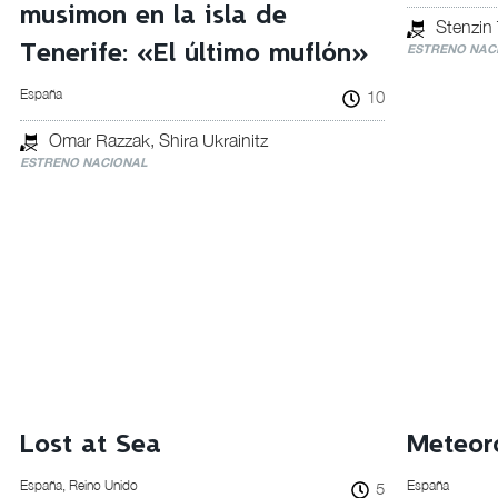
musimon en la isla de
Stenzin
Tenerife: «El último muflón»
ESTRENO NAC
España
10
Omar Razzak, Shira Ukrainitz
ESTRENO NACIONAL
Lost at Sea
Meteor
España, Reino Unido
España
5