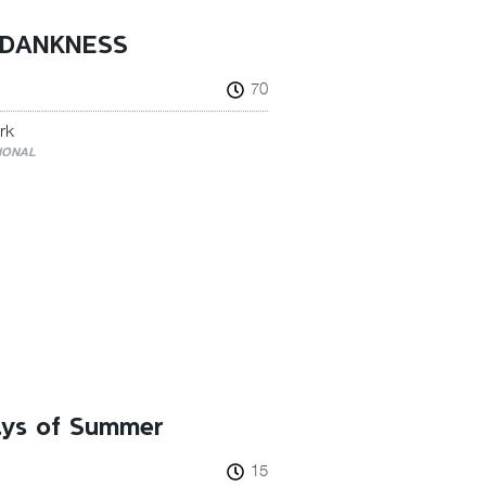
 DANKNESS
70
rk
IONAL
ays of Summer
15