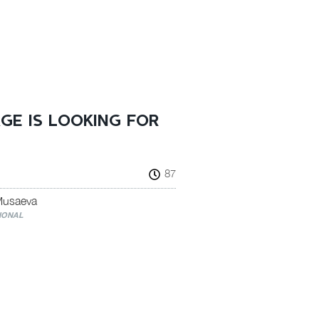
GE IS LOOKING FOR
87
Musaeva
IONAL