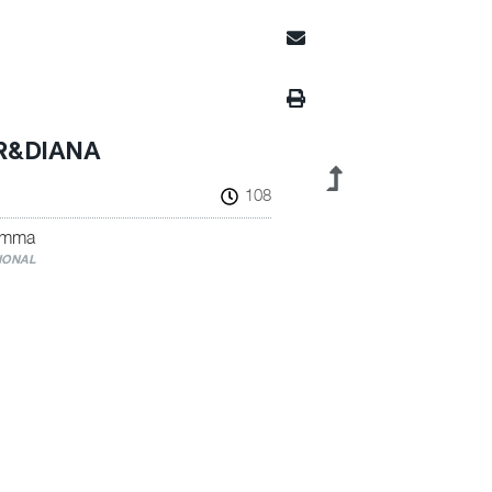
R&DIANA
108
umma
IONAL