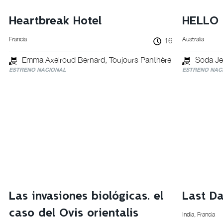
Heartbreak Hotel
HELLO
Francia
Australia
16
Emma Axelroud Bernard, Toujours Panthère
Soda Je
ESTRENO NACIONAL
ESTRENO NAC
Las invasiones biológicas. el
Last D
caso del Ovis orientalis
India, Francia