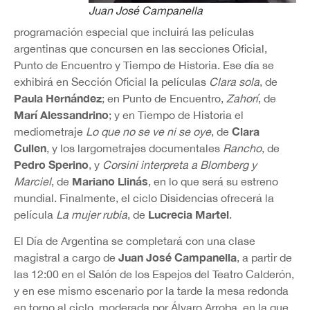
Juan José Campanella
programación especial que incluirá las películas
argentinas que concursen en las secciones Oficial,
Punto de Encuentro y Tiempo de Historia. Ese día se
exhibirá en Sección Oficial la películas
Clara sola
, de
Paula Hernández
; en Punto de Encuentro,
Zahorí
, de
Marí Alessandrino
; y en Tiempo de Historia el
Clara
mediometraje
Lo que no se ve ni se oye
, de
Cullen
, y los largometrajes documentales
Rancho
, de
Pedro Sperino
, y
Corsini interpreta a Blomberg y
Mariano Llinás
Marciel
, de
, en lo que será su estreno
mundial. Finalmente, el ciclo Disidencias ofrecerá la
Lucrecia Martel
película
La mujer rubia
, de
.
El Día de Argentina se completará con una clase
Juan José Campanella
magistral a cargo de
, a partir de
las 12:00 en el Salón de los Espejos del Teatro Calderón,
y en ese mismo escenario por la tarde la mesa redonda
en torno al ciclo, moderada por Álvaro Arroba, en la que