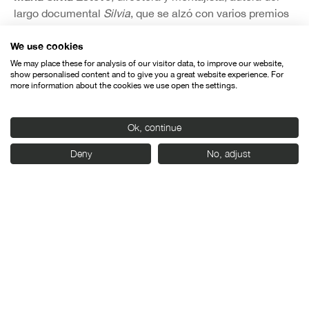
largo documental
Silvia
, que se alzó con varios premios
internacionales. Por último, en el jurado de DOC. España
Ignacio Acconcia
intervendrá
, director y guionista cuyo
We use cookies
primer largo,
El niño de fuego
, obtuvo una mención
We may place these for analysis of our visitor data, to improve our website,
show personalised content and to give you a great website experience. For
especial del jurado de esta sección en la 65 Seminci.
more information about the cookies we use open the settings.
La muestra, que contará con la colaboración de la
Embajada Argentina en España, irá acompañada del
Ok, continue
libro “Historias salvajes, relatos extraordinarios. Cine
Deny
No, adjust
argentino 2000-2020”, escrito por Álvaro Arroba. La obra,
estructurada en 14 capítulos, incluye una entrevista a
Javier Porta Fouz
e imágenes inéditas del cuaderno de
rodaje de
La flor
, y ahonda en los creadores de la última
ola del Nuevo Cine Argentino.
Organiza: