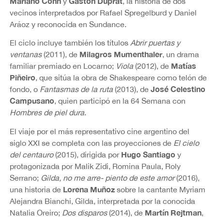
Mariano Cohn
Gastón Duprat
y
, la historia de dos
vecinos interpretados por Rafael Spregelburd y Daniel
Aráoz y reconocida en Sundance.
El ciclo incluye también los títulos
Abrir puertas y
Milagros Mumenthaler
ventanas
(2011), de
, un drama
Matías
familiar premiado en Locarno;
Viola
(2012), de
Piñeiro
, que sitúa la obra de Shakespeare como telón de
José Celestino
fondo, o
Fantasmas de la ruta
(2013), de
Campusano
, quien participó en la 64 Semana con
Hombres de piel dura
.
El viaje por el más representativo cine argentino del
siglo XXI se completa con las proyecciones de
El cielo
Hugo Santiago
del centauro
(2015), dirigida por
y
protagonizada por Malik Zidi, Romina Paula, Roly
Serrano;
Gilda, no me arre- piento de este amor
(2016),
Lorena Muñoz
una historia de
sobre la cantante Myriam
Alejandra Bianchi, Gilda, interpretada por la conocida
Martín Rejtman
Natalia Oreiro;
Dos disparos
(2014), de
,