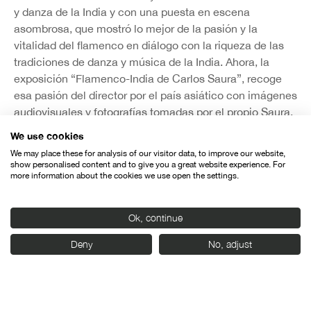
y danza de la India y con una puesta en escena
asombrosa, que mostró lo mejor de la pasión y la
vitalidad del flamenco en diálogo con la riqueza de las
tradiciones de danza y música de la India. Ahora, la
exposición “Flamenco-India de Carlos Saura”, recoge
esa pasión del director por el país asiático con imágenes
audiovisuales y fotografías tomadas por el propio Saura,
así como los bocetos, dibujos, cartas y notas tomadas
We use cookies
durante sus viajes por la India y de su proceso creativo
We may place these for analysis of our visitor data, to improve our website,
mientras preparaba la puesta en escena del
show personalised content and to give you a great website experience. For
more information about the cookies we use open the settings.
espectáculo. La muestra, coproducida por el Instituto
Cervantes, Casa de la India y Seminci, será inaugurada
el próximo 18 de octubre.
Ok, continue
La presencia de la India en el festival se complementa
Deny
No, adjust
con otras dos actividades organizadas por Casa de la
India. Por un lado, la muestra Indian Film Posters, que
acogerá la sede de esta institución del 19 de octubre al
10 de noviembre y exhibirá algunos de los más icónicos