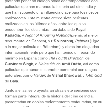
pretende poner en diálogo obras contemporáneas con
películas que han marcado la historia del cine indio y
que han supuesto una influencia clave para los nuevos
realizadores. Esta muestra ofrece siete películas
realizadas en los últimos años, entre las que se
Payal
encuentran los deslumbrantes debuts de
Kapadia
,
A Night of Knowing Nothing
(premio al mejor
P.S.Vinothraj
documental en Cannes), o
,
Pebbles
(Tigre
a la mejor película en Róterdam), y obras tan elogiadas
internacionalmente pero que han tenido un recorrido
mínimo en España como
The
Fourth Direction
, de
Gurvinder Singh
Amit Dutta
, o
Nainsukh
, de
, así como
películas que aúnan el carácter comercial con rasgos
Vishal Bhardwaj
autorales, como
Haider
, de
, y
I Am God
,
Bala
de
.
Junto a ellas, se proyectarán otras siete sesiones que
forman parte integral de la historia del cine de India,
presentadas en copias recientemente restauradas, en su