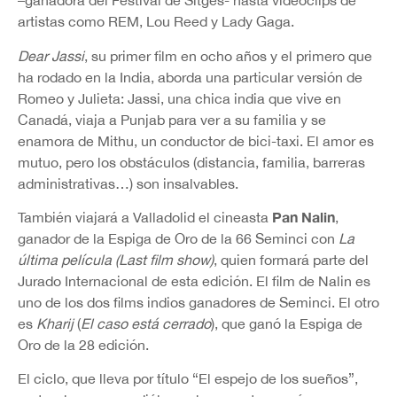
–ganadora del Festival de Sitges- hasta videoclips de
artistas como REM, Lou Reed y Lady Gaga.
Dear Jassi
, su primer film en ocho años y el primero que
ha rodado en la India, aborda una particular versión de
Romeo y Julieta: Jassi, una chica india que vive en
Canadá, viaja a Punjab para ver a su familia y se
enamora de Mithu, un conductor de bici-taxi. El amor es
mutuo, pero los obstáculos (distancia, familia, barreras
administrativas…) son insalvables.
Pan Nalin
También viajará a Valladolid el cineasta
,
ganador de la Espiga de Oro de la 66 Seminci con
La
última película (Last film show)
, quien formará parte del
Jurado Internacional de esta edición. El film de Nalin es
uno de los dos films indios ganadores de Seminci. El otro
es
Kharij
(
El caso está cerrado
), que ganó la Espiga de
Oro de la 28 edición.
El ciclo, que lleva por título “El espejo de los sueños”,