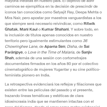
mayoría inéditas en nuestro país. El objetivo de abrir
caminos se ejemplifica en la decisión de prescindir de
iconos tan conocidos como Satyajit Ray, Deepa Mehta o
Mira Nair, pero apostar por maestros vanguardistas a los
Ritwik
que siempre será necesario reivindicar, como
Ghatak
Mani Kaul
Kumar Shahani
,
o
. Y sobre todo, en
la inclusión de títulos apenas conocidos en nuestro
territorio pero igualmente estimulantes como
36
Aparna Sen
Sai
Chowringhee Lane
, de
;
Disha
, de
Parānjpye
Sanjiv
, o
Love in the Time of Malaria
, de
Shah
, además de una sesión con cortometrajes
documentales firmados en los años 80 por el colectivo
cinematográfico de mujeres Yugantar y su cine político-
feminista pionero en India.
La retrospectiva evidenciará los reflejos y filiaciones que
existen entre las películas del pasado y el presente,
trazando líneas temáticas y estéticas de clara
idiosincrasia india que se mantienen intactas con el