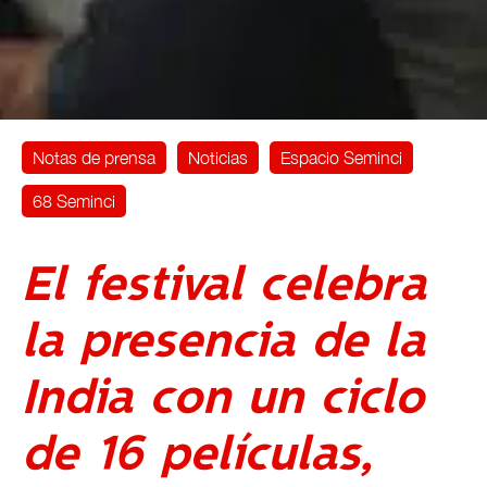
Notas de prensa
Noticias
Espacio Seminci
68 Seminci
El festival celebra
la presencia de la
India con un ciclo
de 16 películas,