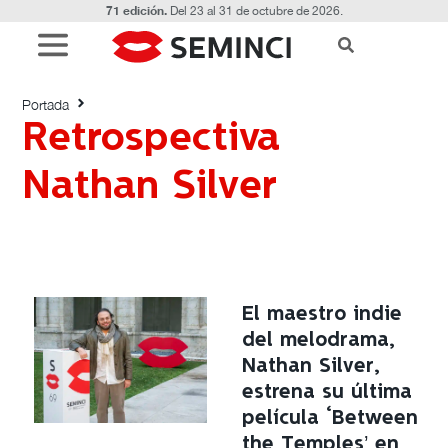
71 edición.
Del 23 al 31 de octubre de 2026.
Etiquetado con: Retrospectiva Nathan
Silver
Portada
Retrospectiva
Nathan Silver
El maestro indie
del melodrama,
Nathan Silver,
estrena su última
película ‘Between
the Temples’ en