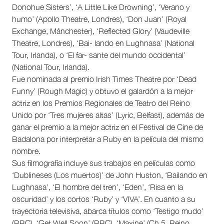
Donohue Sisters’, ‘A Little Like Drowning’, ‘Verano y
humo’ (Apollo Theatre, Londres), ‘Don Juan’ (Royal
Exchange, Mánchester), ‘Reflected Glory’ (Vaudeville
Theatre, Londres), ‘Bai- lando en Lughnasa’ (National
Tour, Irlanda), o ‘El far- sante del mundo occidental’
(National Tour, Irlanda).
Fue nominada al premio Irish Times Theatre por ‘Dead
Funny’ (Rough Magic) y obtuvo el galardón a la mejor
actriz en los Premios Regionales de Teatro del Reino
Unido por ‘Tres mujeres altas’ (Lyric, Belfast), además de
ganar el premio a la mejor actriz en el Festival de Cine de
Badalona por interpretar a Ruby en la película del mismo
nombre.
Sus filmografía incluye sus trabajos en películas como
‘Dublineses (Los muertos)’ de John Huston, ‘Bailando en
Lughnasa’, ‘El hombre del tren’, ‘Eden’, ‘Risa en la
oscuridad’ y los cortos ‘Ruby’ y ‘VIVA’. En cuanto a su
trayectoria televisiva, abarca títulos como ‘Testigo mudo’
(BBC), ‘Get Well Soon’ (BBC), ‘Maxine’ (Ch.5, Reino