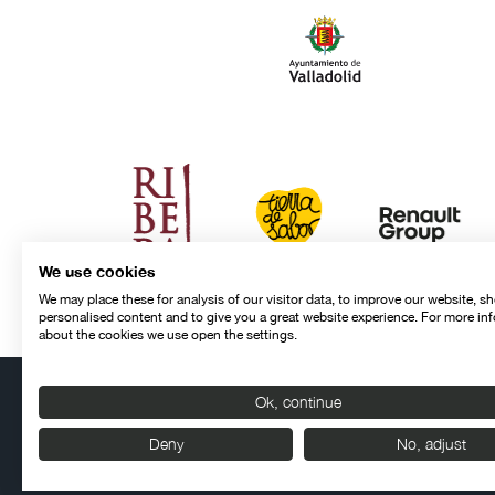
We use cookies
We may place these for analysis of our visitor data, to improve our website, s
personalised content and to give you a great website experience. For more in
about the cookies we use open the settings.
Ok, continue
Contacto
Aviso legal
Política de privacidad
Política de cookies
Deny
No, adjust
© SEMINCI – Semana Internacional de Cine de Valladolid Int
Todos los derechos reservados