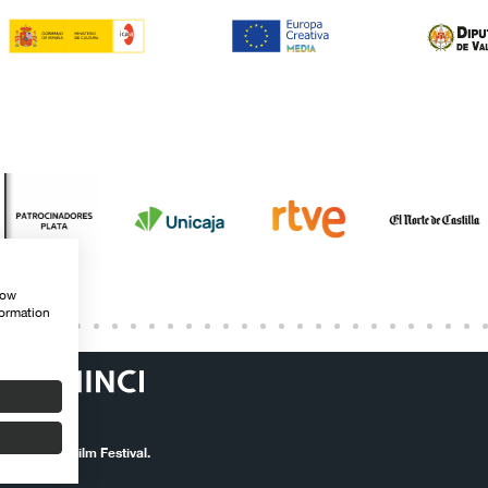
how
formation
ernational Film Festival.