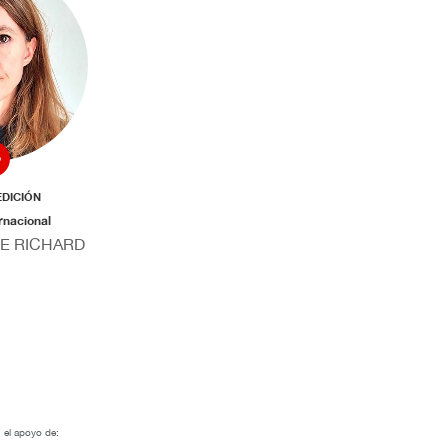
 EDICIÓN
rnacional
RE RICHARD
 el apoyo de: