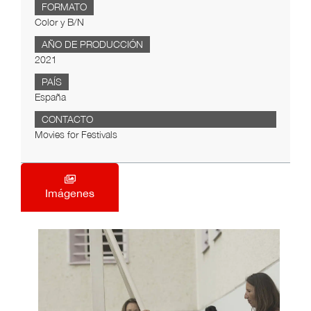
FORMATO
Color y B/N
AÑO DE PRODUCCIÓN
2021
PAÍS
España
CONTACTO
Movies for Festivals
Imágenes