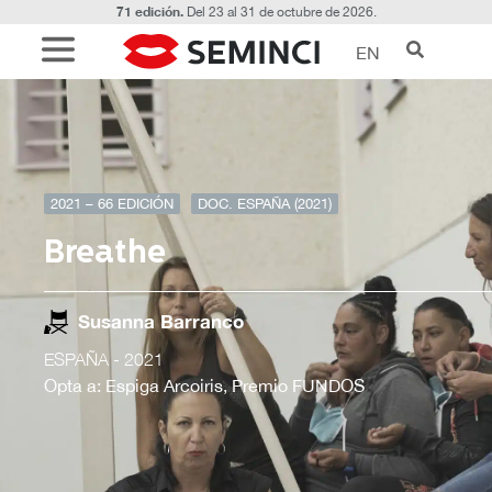
71 edición.
Del 23 al 31 de octubre de 2026.
EN
2021 – 66 EDICIÓN
DOC. ESPAÑA (2021)
Breathe
Susanna Barranco
ESPAÑA
- 2021
Opta a: Espiga Arcoiris, Premio FUNDOS