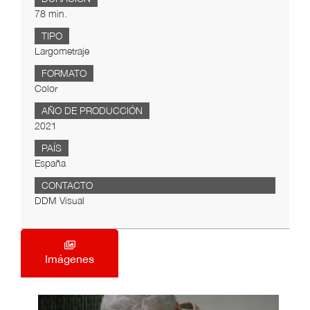
78 min.
TIPO
Largometraje
FORMATO
Color
AÑO DE PRODUCCIÓN
2021
PAÍS
España
CONTACTO
DDM Visual
Imágenes