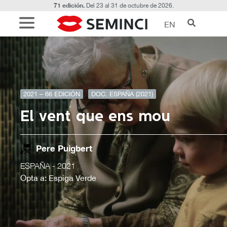
71 edición.
Del 23 al 31 de octubre de 2026.
EN
2021 – 66 EDICIÓN
DOC. ESPAÑA (2021)
El vent que ens mou
Pere Puigbert
ESPAÑA
- 2021
Opta a: Espiga Verde