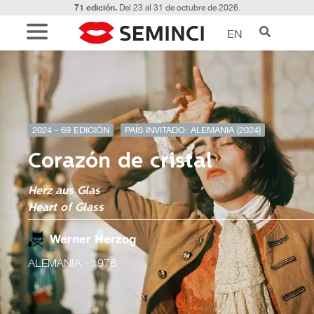
71 edición.
Del 23 al 31 de octubre de 2026.
EN
2024 - 69 EDICIÓN
PAÍS INVITADO: ALEMANIA (2024)
Corazón de cristal
Herz aus Glas
Heart of Glass
Werner Herzog
ALEMANIA
- 1976