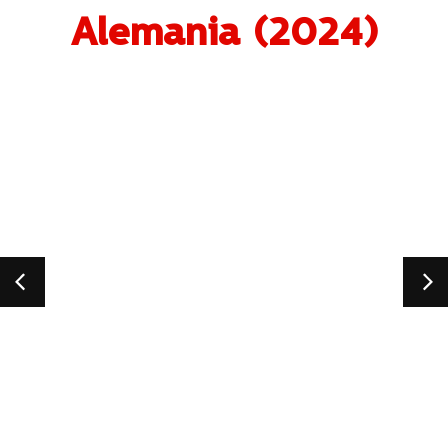
Alemania (2024)
Alice i
Alemani
Wi