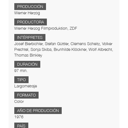
PRODUCCIÓN
Werner Herzog
PRODUCTORA
Werner Herzog Filmproduktion, ZDF
INTÉRPRETES
Josef Bierbichler, Stefan Güttler, Clemens Scheitz, Volker
Prechtel, Sonja Skiba, Brunhilde Klöckner, Wolf Albrecht,
Thomas Binkley
DURACIÓN
97 min.
TIPO
Largometraje
FORMATO
Color
AÑO DE PRODUCCIÓN
1976
PAÍS