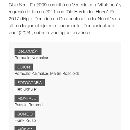
Blue Sea’. En 2009 compitió en Venecia con ‘Villalobos’ y
regresó al Lido en 2011 con ‘Die Herde des Herrn’. En
2017 dirigió ‘Denk ich an Deutschland in der Nacht’ y su
último largometraje es el documental ‘Der unsichtbare
Zoo’ (2024), sobre el Zoológico de Zúrich.
DIRECCIÓN
Romuald Karmakar
GUION
Romuald Karmakar, Martin Rosefeldt
FOTOGRAFÍA
Fred Schuler
MONTAJE
Patricia Rommel
SONIDO
Frank Kruse
MÚSICA