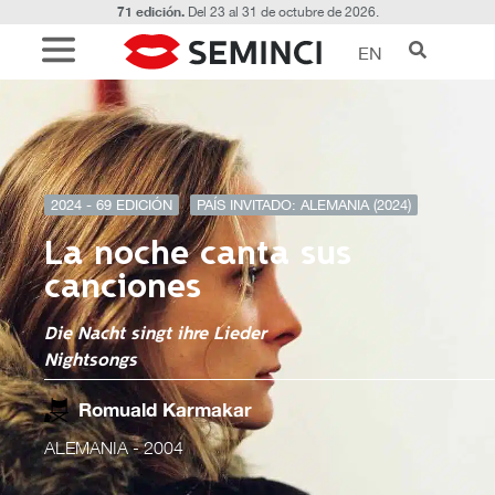
71 edición.
Del 23 al 31 de octubre de 2026.
EN
2024 - 69 EDICIÓN
PAÍS INVITADO: ALEMANIA (2024)
La noche canta sus
canciones
Die Nacht singt ihre Lieder
Nightsongs
Romuald Karmakar
ALEMANIA
- 2004