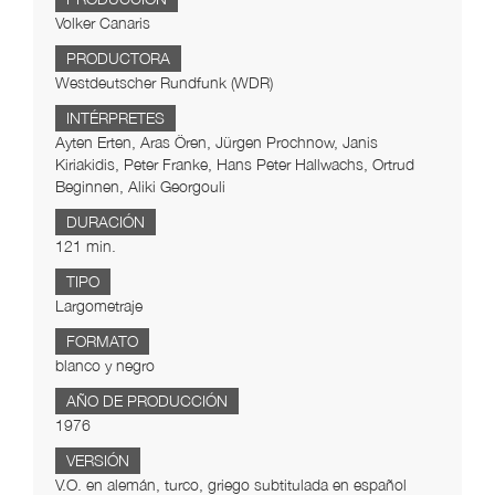
Volker Canaris
PRODUCTORA
Westdeutscher Rundfunk (WDR)
INTÉRPRETES
Ayten Erten, Aras Ören, Jürgen Prochnow, Janis
Kiriakidis, Peter Franke, Hans Peter Hallwachs, Ortrud
Beginnen, Aliki Georgouli
DURACIÓN
121 min.
TIPO
Largometraje
FORMATO
blanco y negro
AÑO DE PRODUCCIÓN
1976
VERSIÓN
V.O. en alemán, turco, griego subtitulada en español