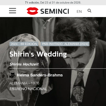
71 edición.
Del 23 al 31 de octubre de 2026.
EN
2024 - 69 EDICIÓN
PAÍS INVITADO: ALEMANIA (2024)
Shirin’s Wedding
Shirins Hochzeit
Helma Sanders-Brahms
ALEMANIA
- 1976
ESTRENO NACIONAL