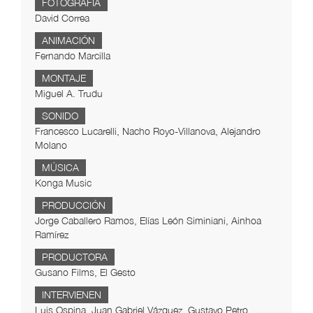
FOTOGRAFÍA
David Correa
ANIMACIÓN
Fernando Marcilla
MONTAJE
Miguel A. Trudu
SONIDO
Francesco Lucarelli, Nacho Royo-Villanova, Alejandro
Molano
MÚSICA
Konga Music
PRODUCCIÓN
Jorge Caballero Ramos, Elías León Siminiani, Ainhoa
Ramírez
PRODUCTORA
Gusano Films, El Gesto
INTERVIENEN
Luis Ospina, Juan Gabriel Vázquez, Gustavo Petro