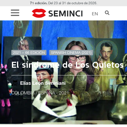
71 edición.
Del 23 al 31 de octubre de 2026.
EN
2021 – 66 EDICIÓN
SPANISH CINEMA (2021)
El síndrome de Los Quietos
Elías León Siminiani
COLOMBIA / ESPAÑA
- 2021