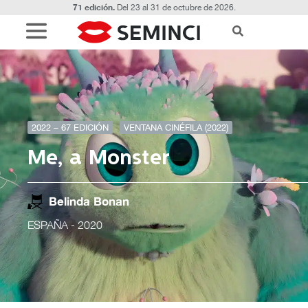
71 edición.
Del 23 al 31 de octubre de 2026.
2022 – 67 EDICIÓN
VENTANA CINÉFILA (2022)
Me, a Monster
Belinda Bonan
ESPAÑA
- 2020