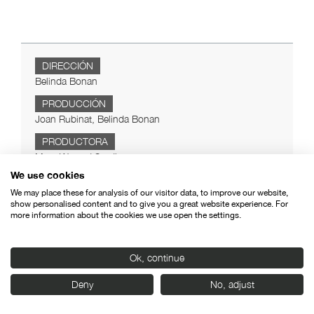
DIRECCIÓN
Belinda Bonan
PRODUCCIÓN
Joan Rubinat, Belinda Bonan
PRODUCTORA
Most Wanted Studio
We use cookies
DURACIÓN
We may place these for analysis of our visitor data, to improve our website,
6 min.
show personalised content and to give you a great website experience. For
more information about the cookies we use open the settings.
TIPO
Cortometraje
AÑO DE PRODUCCIÓN
Ok, continue
2020
Deny
No, adjust
PAÍS
España