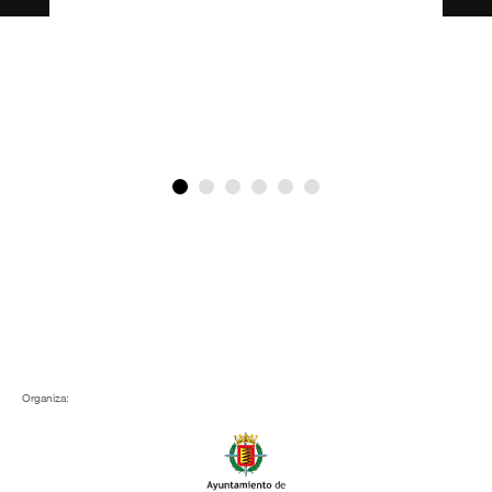
Repúbli
Le
Organiza: