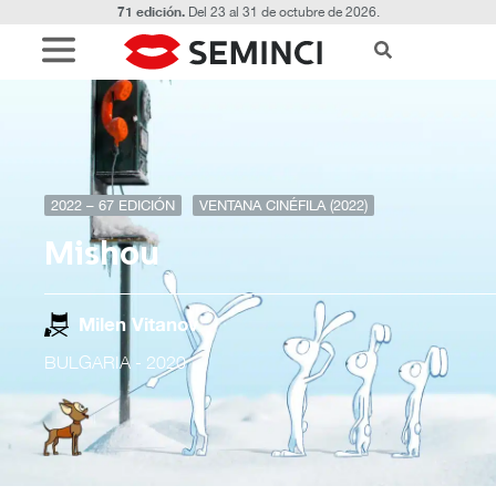
71 edición.
Del 23 al 31 de octubre de 2026.
2022 – 67 EDICIÓN
VENTANA CINÉFILA (2022)
Mishou
Milen Vitanov
BULGARIA
- 2020