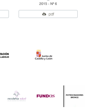
2015 - Nº 6
2
pdf