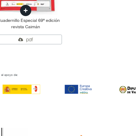
uadernillo Especial 69ª edición
revista Caimán
pdf
 el apoyo de: