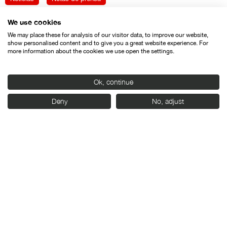
We use cookies
We may place these for analysis of our visitor data, to improve our website,
show personalised content and to give you a great website experience. For
more information about the cookies we use open the settings.
Ok, continue
Deny
No, adjust
2/07/2026
Seminci y la D.O. Ribera del Duero renuevan su
alianza para la 71 edición del festival
Noticias
Notas de prensa