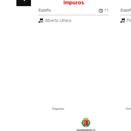
a a
Impuros
71
España
Españ
el
rg & Maciel
Alberto Utrera
Pe
100
Organiza:
Con