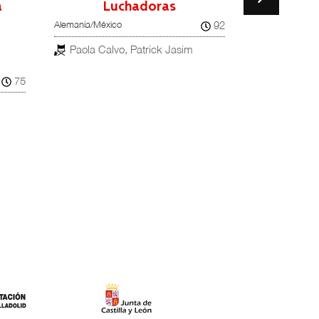
a
Luchadoras
Misha a
92
Alemania/México
Misha y los l
Reino Unido/Bél
Paola Calvo, Patrick Jasim
Sam Hobk
75