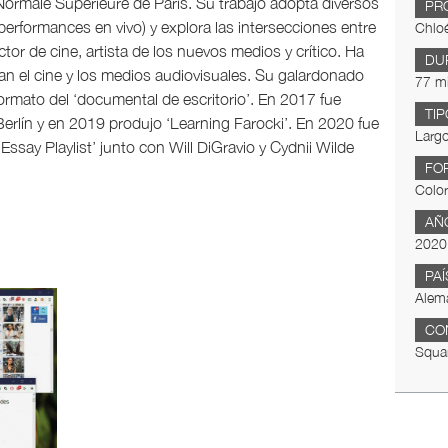
Normale Supérieure de Paris. Su trabajo adopta diversos
PR
 performances en vivo) y explora las intersecciones entre
Chloé
ector de cine, artista de los nuevos medios y crítico. Ha
DU
 el cine y los medios audiovisuales. Su galardonado
77 m
ormato del ‘documental de escritorio’. En 2017 fue
TIP
 Berlín y en 2019 produjo ‘Learning Farocki’. En 2020 fue
Largo
ssay Playlist’ junto con Will DiGravio y Cydnii Wilde
FO
Color
AÑ
2020
PAÍ
Alema
CO
Squar