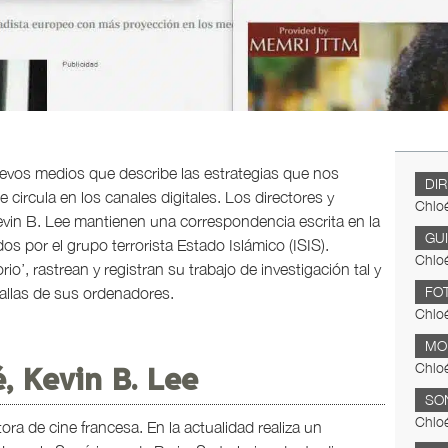
evos medios que describe las estrategias que nos
DI
circula en los canales digitales. Los directores y
Chloé
evin B. Lee mantienen una correspondencia escrita en la
GU
s por el grupo terrorista Estado Islámico (ISIS).
Chloé
o’, rastrean y registran su trabajo de investigación tal y
allas de sus ordenadores.
FO
Chloé
MO
Chloé
, Kevin B. Lee
SO
Chloé
ora de cine francesa. En la actualidad realiza un