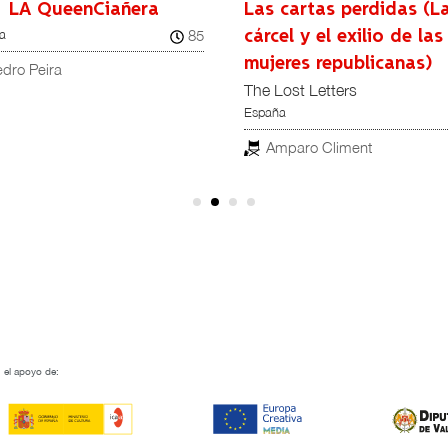
LA QueenCiañera
Las cartas perdidas (L
85
a
cárcel y el exilio de las
mujeres republicanas)
dro Peira
The Lost Letters
España
Amparo Climent
 el apoyo de: