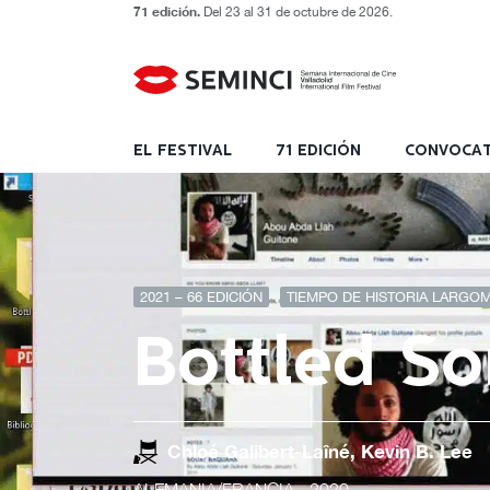
71 edición.
Del 23 al 31 de octubre de 2026.
EL FESTIVAL
71 EDICIÓN
CONVOCAT
2021 – 66 EDICIÓN
TIEMPO DE HISTORIA LARGOM
Bottled So
Chloé Galibert-Laîné, Kevin B. Lee
ALEMANIA/FRANCIA
- 2020