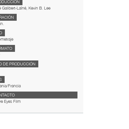
ODUCCIÓN
 Galibert-Laîné, Kevin B. Lee
RACIÓN
in.
O
metraje
RMATO
O DE PRODUCCIÓN
S
nia/Francia
NTACTO
e Eyes Film