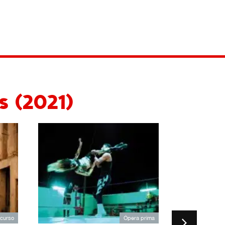
s (2021)
ncurso
Ópera prima