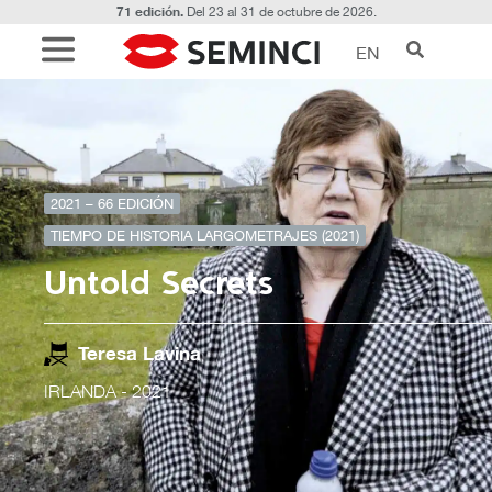
71 edición.
Del 23 al 31 de octubre de 2026.
EN
2021 – 66 EDICIÓN
TIEMPO DE HISTORIA LARGOMETRAJES (2021)
Untold Secrets
Teresa Lavina
IRLANDA
- 2021