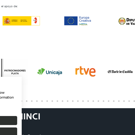
 el apoyo de:
how
formation