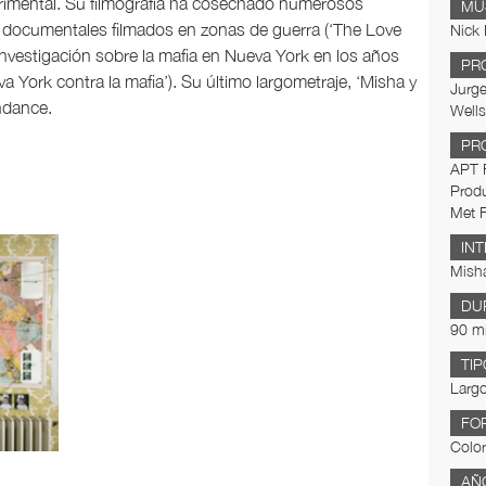
rimental. Su filmografía ha cosechado numerosos
MÚ
e documentales filmados en zonas de guerra (‘The Love
Nick 
investigación sobre la mafia en Nueva York en los años
PR
va York contra la mafia’). Su último largometraje, ‘Misha y
Jurge
undance.
Wells
PR
APT F
Produ
Met F
IN
Mish
DU
90 m
TIP
Largo
FO
Color
AÑ