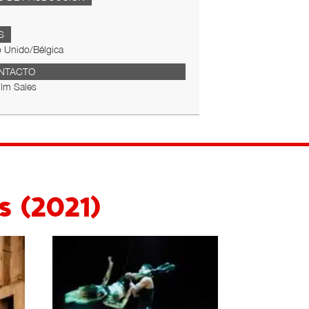
S
 Unido/Bélgica
NTACTO
ilm Sales
s (2021)