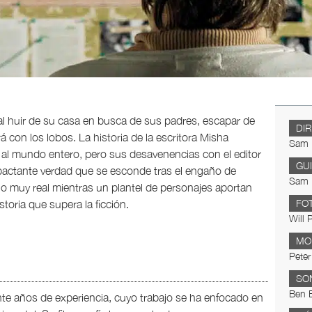
al huir de su casa en busca de sus padres, escapar de
DI
 con los lobos. La historia de la escritora Misha
Sam 
 al mundo entero, pero sus desavenencias con el editor
GU
impactante verdad que se esconde tras el engaño de
Sam 
o muy real mientras un plantel de personajes aportan
oria que supera la ficción.
FO
Will 
MO
Peter
SO
Ben B
te años de experiencia, cuyo trabajo se ha enfocado en