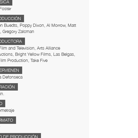
SICA
Foster
ODUCCIÓN
n Buedts, Poppy Dixon, Al Morrow, Matt
, Gregory Zalcman
ODUCTORA
ilm and Television, Arts Alliance
ctions, Bright Yellow Films, Las Belgas,
ilm Production, Take Five
TERVIENEN
a Defonseca
RACIÓN
in.
O
metraje
RMATO
O DE PRODUCCIÓN