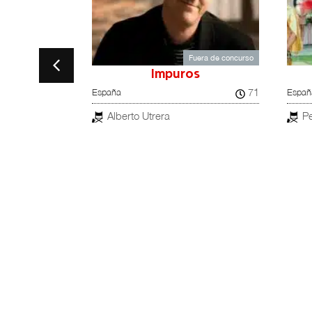
Fuera de concurso
a a
Impuros
71
España
Españ
el
rg & Maciel
Alberto Utrera
Pe
100