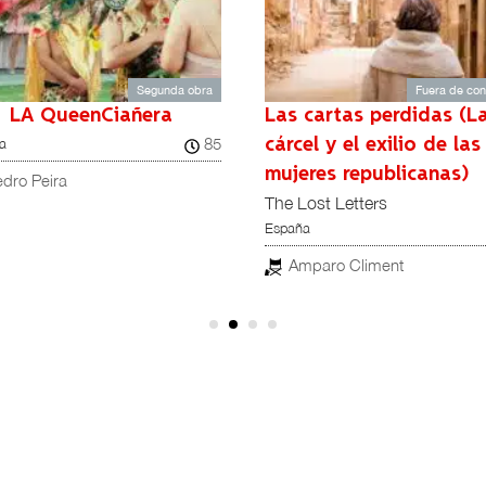
Segunda obra
Fuera de co
LA QueenCiañera
Las cartas perdidas (L
85
a
cárcel y el exilio de las
mujeres republicanas)
dro Peira
The Lost Letters
España
Amparo Climent