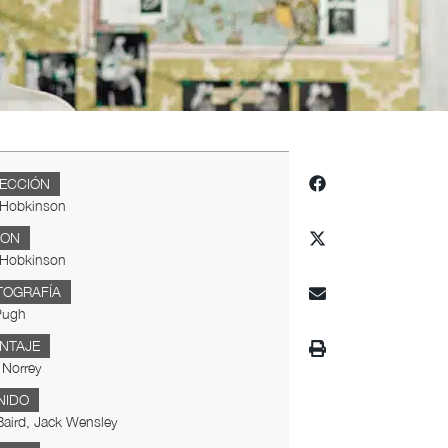
RECCIÓN
Hobkinson
ION
Hobkinson
TOGRAFÍA
Pugh
NTAJE
 Norrey
NIDO
aird, Jack Wensley