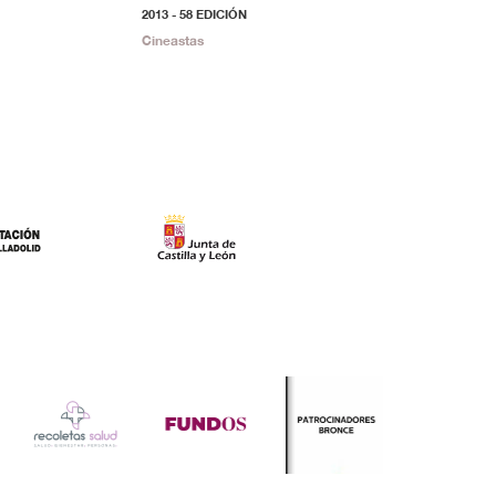
2013 - 58 EDICIÓN
2018 - 63 EDICIÓ
Cineastas
Cineastas
Disponible