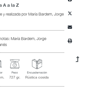
 A a la Z
e y realizada por María Bardem, Jorge
 notas: María Bardem, Jorge
banés
or
Peso
Encuadernación
mm.
727 gr.
Rústica cosida