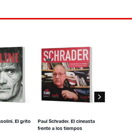
olini. El grito
Paul Schrader. El cineasta
MOHAMMAD
frente a los tiempos
Un cineasta