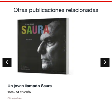
Otras publicaciones relacionadas
Un joven llamado Saura
S
2009 - 54 EDICIÓN
2
Cineastas
C