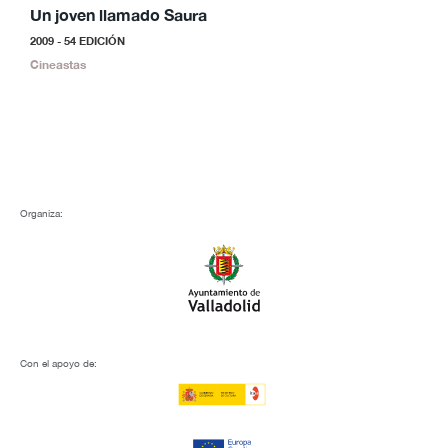
Un joven llamado Saura
S
2009 - 54 EDICIÓN
2
Cineastas
C
Organiza:
Con el apoyo de: