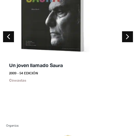
Un joven llamado Saura
S
2009 - 54 EDICIÓN
2
Cineastas
C
Organiza: