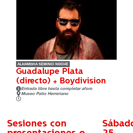
ALHAMBRA SEMINCI NOCHE
Guadalupe Plata
(directo) + Boydivision
Entrada libre hasta completar aforo
Museo Patio Herreriano
24:00 h.
Sesiones con
Sábad