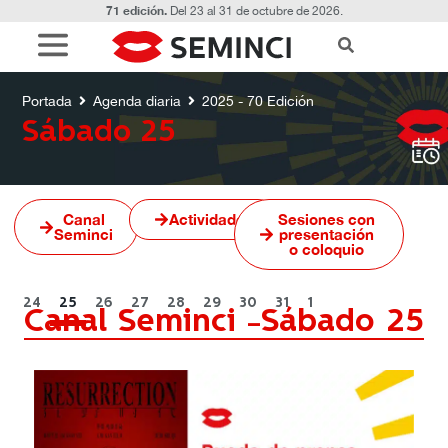
71 edición.
Del 23 al 31 de octubre de 2026.
Agenda diaria
2025 - 70 Edición
Sábado 25
Portada
Agenda diaria
2025 - 70 Edición
Sábado 25
Canal
Actividades
Sesiones con
Seminci
presentación
o coloquio
24
25
26
27
28
29
30
31
1
Canal Seminci -
Sábado 25