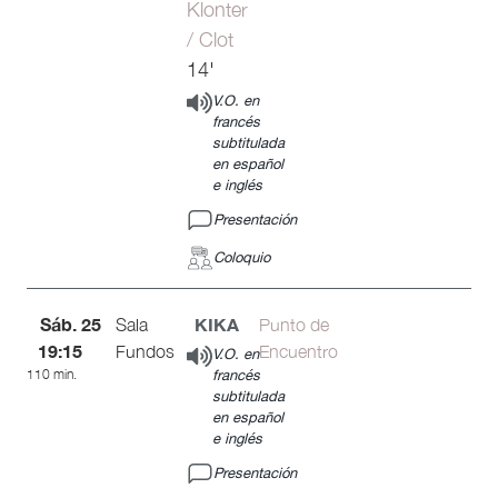
Klonter
/ Clot
14'
V.O. en
francés
subtitulada
en español
e inglés
Presentación
Coloquio
Sáb. 25
KIKA
Sala
Punto de
19:15
Fundos
Encuentro
V.O. en
110 min.
francés
subtitulada
en español
e inglés
Presentación