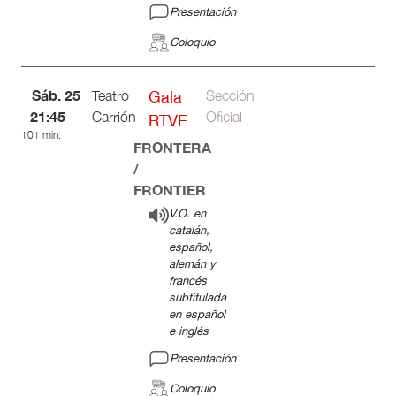
Presentación
Coloquio
Sáb. 25
Teatro
Gala
Sección
21:45
Carrión
Oficial
RTVE
101 min.
FRONTERA
/
FRONTIER
V.O. en
catalán,
español,
alemán y
francés
subtitulada
en español
e inglés
Presentación
Coloquio