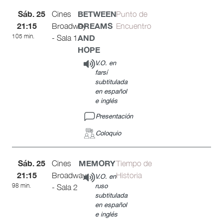
Sáb. 25
BETWEEN
Cines
Punto de
21:15
DREAMS
Broadway
Encuentro
105 min.
AND
- Sala 1
HOPE
V.O. en
farsí
subtitulada
en español
e inglés
Presentación
Coloquio
Sáb. 25
MEMORY
Cines
Tiempo de
21:15
Broadway
Historia
V.O. en
98 min.
ruso
- Sala 2
subtitulada
en español
e inglés