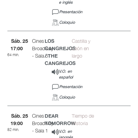
e inglés
Presentación
Coloquio
Sáb. 25
LOS
Cines
Castilla y
17:00
CANGREJOS
Broadway
León en
64 min.
/ THE
- Sala 5
largo
CANGREJOS
V.O. en
español
Presentación
Coloquio
Sáb. 25
DEAR
Cines
Tiempo de
19:00
TOMORROW
Broadway
Historia
82 min.
- Sala 1
V.O. en
japonés