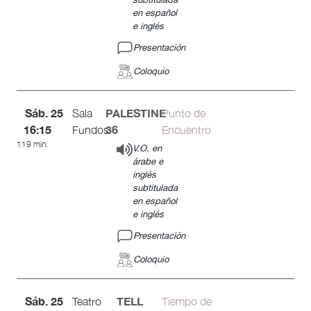
en español
e inglés
Presentación
Coloquio
Sáb. 25
PALESTINE
Sala
Punto de
16:15
36
Fundos
Encuentro
119 min.
V.O. en
árabe e
inglés
subtitulada
en español
e inglés
Presentación
Coloquio
Sáb. 25
TELL
Teatro
Tiempo de