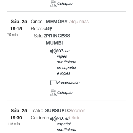
Coloquio
Sáb. 25
MEMORY
Cines
Alquimias
19:15
OF
Broadway
79 min.
PRINCESS
- Sala 2
MUMBI
V.O. en
inglés
subtitulada
en español
e inglés
Presentación
Coloquio
Sáb. 25
SUBSUELO
Teatro
Sección
19:30
Calderón
Oficial
V.O. en
115 min.
español
subtitulada