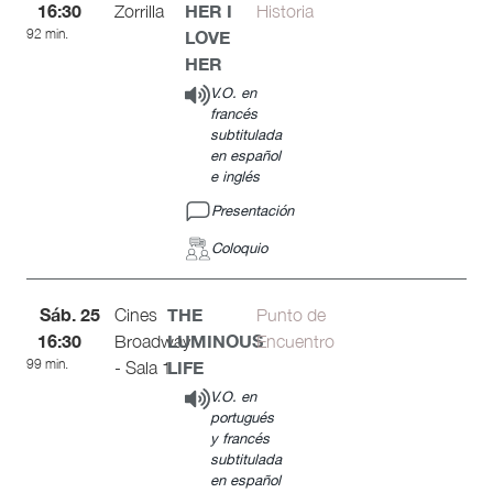
16:30
HER I
Zorrilla
Historia
92 min.
LOVE
HER
V.O. en
francés
subtitulada
en español
e inglés
Presentación
Coloquio
Sáb. 25
THE
Cines
Punto de
16:30
LUMINOUS
Broadway
Encuentro
99 min.
LIFE
- Sala 1
V.O. en
portugués
y francés
subtitulada
en español