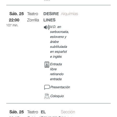
Sáb. 25
DESIRE
Teatro
Alquimias
22:00
LINES
Zorrilla
107 min.
V.O. en
serbocroata,
esloveno y
árabe
subtitulada
en español
e inglés
Entrada
libre
retirando
entrada
Presentación
Coloquio
Sáb. 25
EL
Teatro
Sección