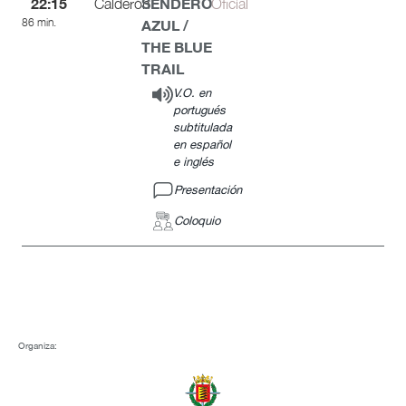
22:15
SENDERO
Calderón
Oficial
86 min.
AZUL /
THE BLUE
TRAIL
V.O. en
portugués
subtitulada
en español
e inglés
Presentación
Coloquio
Organiza: