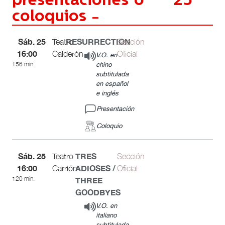
presentaciones o
25
coloquios -
Sáb. 25
RESURRECTION
Teatro
Sección
16:00
Calderón
Oficial
V.O. en
156 min.
chino
subtitulada
en español
e inglés
Presentación
Coloquio
Sáb. 25
TRES
Teatro
Sección
16:00
ADIOSES /
Carrión
Oficial
120 min.
THREE
GOODBYES
V.O. en
italiano
subtitulada