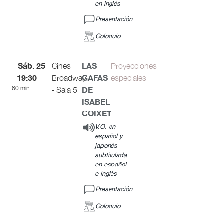
en inglés
Presentación
Coloquio
Sáb. 25
LAS
Cines
Proyecciones
19:30
GAFAS
Broadway
especiales
60 min.
DE
- Sala 5
ISABEL
COIXET
V.O. en
español y
japonés
subtitulada
en español
e inglés
Presentación
Coloquio