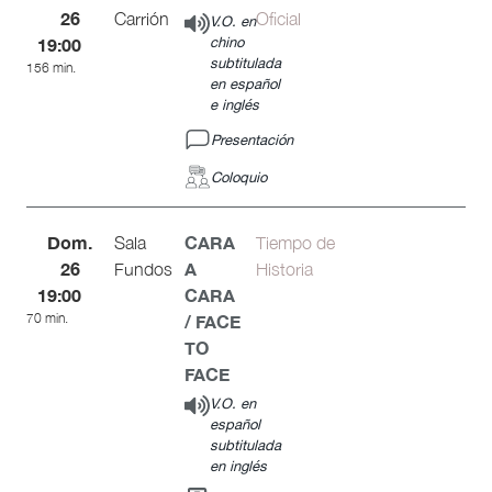
26
Carrión
Oficial
V.O. en
19:00
chino
subtitulada
156 min.
en español
e inglés
Presentación
Coloquio
Dom.
CARA
Sala
Tiempo de
26
A
Fundos
Historia
19:00
CARA
70 min.
/ FACE
TO
FACE
V.O. en
español
subtitulada
en inglés