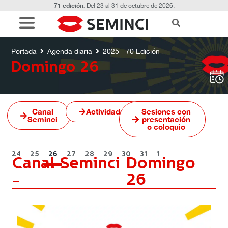
71 edición.
Del 23 al 31 de octubre de 2026.
Agenda diaria
2025 - 70 Edición
Domingo 26
Portada
Agenda diaria
2025 - 70 Edición
Domingo 26
Canal
Actividades
Sesiones con
Seminci
presentación
o coloquio
24
25
26
27
28
29
30
31
1
Canal Seminci
Domingo
-
26