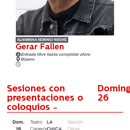
ALHAMBRA SEMINCI NOCHE
Gerar Fallen
Entrada libre hasta completar aforo
Bizarro
24:00 h.
Sesiones con
Domin
presentaciones o
26
coloquios -
Dom.
LA
Teatro
Sección
26
CHICA
Calderón
Oficial