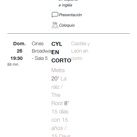
e inglés
Presentación
Coloquio
Dom.
CYL
Cines
Castilla y
26
Broadway
León en
EN
19:30
- Sala 5
corto
CORTO
88 min.
Metta
20'
La
raíz /
The
Root
8'
15 días
con 15
años /
15 Days