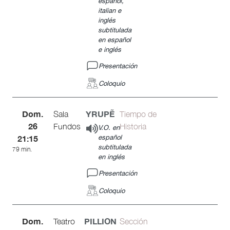
español,
italian e
inglés
subtitulada
en español
e inglés
Presentación
Coloquio
Dom.
YRUPẼ
Sala
Tiempo de
26
Fundos
Historia
V.O. en
21:15
español
subtitulada
79 min.
en inglés
Presentación
Coloquio
Dom.
PILLION
Teatro
Sección