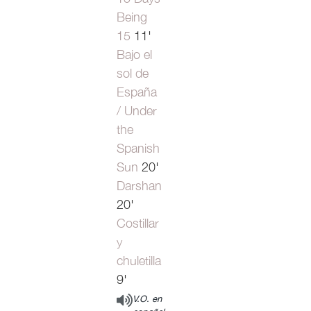
Being
15
11'
Bajo el
sol de
España
/ Under
the
Spanish
Sun
20'
Darshan
20'
Costillar
y
chuletilla
9'
V.O. en