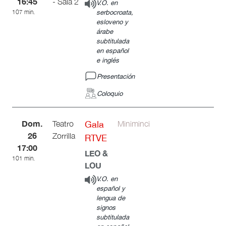
16:45
- Sala 2
V.O. en
107 min.
serbocroata,
esloveno y
árabe
subtitulada
en español
e inglés
Presentación
Coloquio
Dom.
Teatro
Gala
Miniminci
26
Zorrilla
RTVE
17:00
LEO &
101 min.
LOU
V.O. en
español y
lengua de
signos
subtitulada