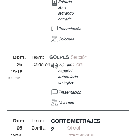
Entrada
libre
retirando
entrada
Presentación
Coloquio
Dom.
GOLPES
Teatro
Sección
26
Calderón
Oficial
V.O. en
19:15
español
subtitulada
102 min.
en inglés
Presentación
Coloquio
Dom.
CORTOMETRAJES
Teatro
Sección
26
Zorrilla
Oficial
2
19:30
Internacional