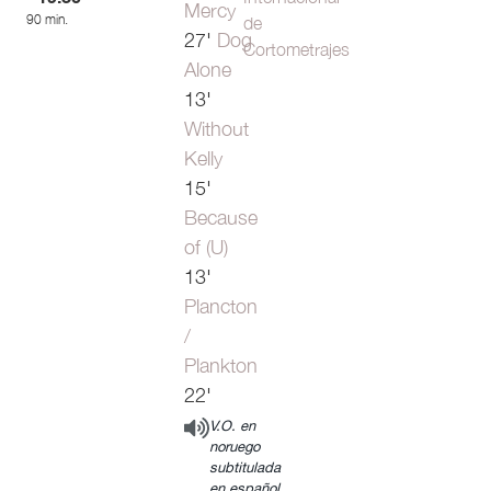
Mercy
90 min.
de
27'
Dog
Cortometrajes
Alone
13'
Without
Kelly
15'
Because
of (U)
13'
Plancton
/
Plankton
22'
V.O. en
noruego
subtitulada
en español