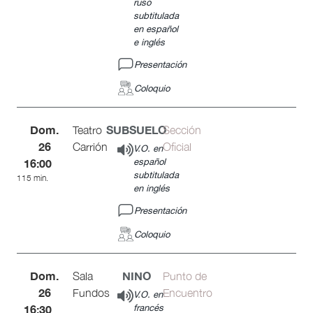
ruso
subtitulada
en español
e inglés
Presentación
Coloquio
Dom.
SUBSUELO
Teatro
Sección
26
Carrión
Oficial
V.O. en
16:00
español
subtitulada
115 min.
en inglés
Presentación
Coloquio
Dom.
NINO
Sala
Punto de
26
Fundos
Encuentro
V.O. en
16:30
francés