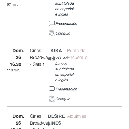
subtitulada
97 min.
en español
e inglés
Presentación
Coloquio
Dom.
KIKA
Cines
Punto de
26
Broadway
Encuentro
V.O. en
16:30
francés
- Sala 1
subtitulada
110 min.
en español
e inglés
Presentación
Coloquio
Dom.
DESIRE
Cines
Alquimias
26
LINES
Broadway