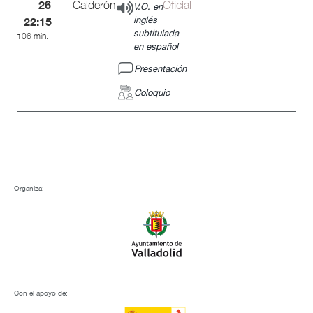
26
Calderón
Oficial
V.O. en
22:15
inglés
subtitulada
106 min.
en español
Presentación
Coloquio
Organiza:
Con el apoyo de: