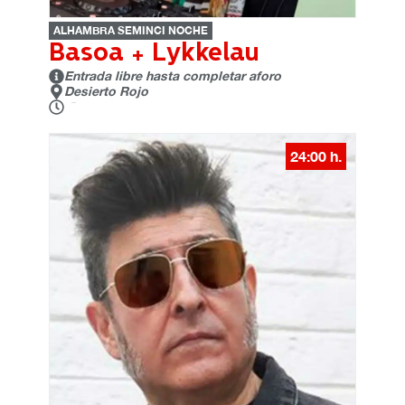
ALHAMBRA SEMINCI NOCHE
Basoa + Lykkelau
Entrada libre hasta completar aforo
Desierto Rojo
24:00 h.
24:00 h.