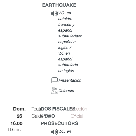
EARTHQUAKE
V.O. en
catalán,
francés y
español
subtituladaen
español e
inglés /
V.O en
español
subtitulada
en inglés
Presentación
Coloquio
Dom.
DOS FISCALES
Teatro
Sección
26
/ TWO
Calderón
Oficial
16:00
PROSECUTORS
118 min.
V.O. en