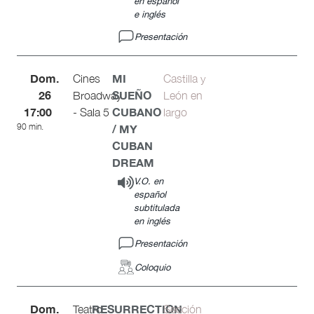
en español
e inglés
Presentación
Dom.
MI
Cines
Castilla y
26
SUEÑO
Broadway
León en
17:00
CUBANO
- Sala 5
largo
90 min.
/ MY
CUBAN
DREAM
V.O. en
español
subtitulada
en inglés
Presentación
Coloquio
Dom.
RESURRECTION
Teatro
Sección