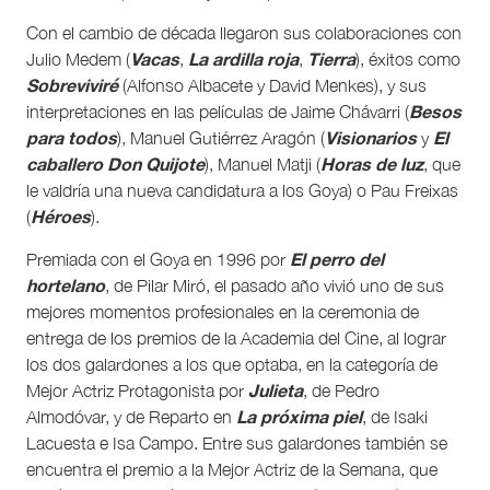
Con el cambio de década llegaron sus colaboraciones con
Vacas
La ardilla roja
Tierra
Julio Medem (
,
,
), éxitos como
Sobreviviré
(Alfonso Albacete y David Menkes), y sus
Besos
interpretaciones en las películas de Jaime Chávarri (
para todos
Visionarios
El
), Manuel Gutiérrez Aragón (
y
caballero Don Quijote
Horas de luz
), Manuel Matji (
, que
le valdría una nueva candidatura a los Goya) o Pau Freixas
Héroes
(
).
El perro del
Premiada con el Goya en 1996 por
hortelano
, de Pilar Miró, el pasado año vivió uno de sus
mejores momentos profesionales en la ceremonia de
entrega de los premios de la Academia del Cine, al lograr
los dos galardones a los que optaba, en la categoría de
Julieta
Mejor Actriz Protagonista por
, de Pedro
La próxima piel
Almodóvar, y de Reparto en
, de Isaki
Lacuesta e Isa Campo. Entre sus galardones también se
encuentra el premio a la Mejor Actriz de la Semana, que