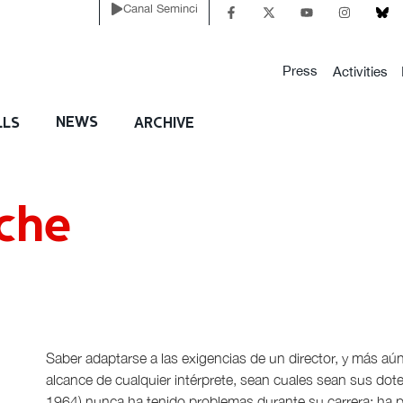
Canal Seminci
Press
Activities
NEWS
LLS
ARCHIVE
oche
Saber adaptarse a las exigencias de un director, y más aún,
alcance de cualquier intérprete, sean cuales sean sus dotes 
1964) nunca ha tenido problemas durante su carrera: ha p