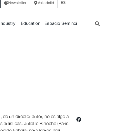
ES
Newsletter
Valladolid
Industry
Education
Espacio Seminci
 de un director autor, no es algo al
artísticas. Juliette Binoche (París,
odido trabajar para Kiarostami,