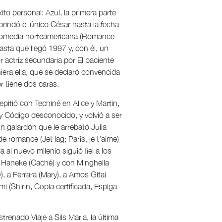
ito personal: Azul, la primera parte
 brindó el único César hasta la fecha
a comedia norteamericana (Romance
hasta que llegó 1997 y, con él, un
r actriz secundaria por El paciente
iera ella, que se declaró convencida
r tiene dos caras.
pitió con Techiné en Alice y Martin,
y Código desconocido, y volvió a ser
n galardón que le arrebató Julia
 romance (Jet lag; Paris, je t’aime)
 al nuevo milenio siguió fiel a los
on Haneke (Caché) y con Minghella
, a Ferrara (Mary), a Amos Gitai
 (Shirin, Copia certificada, Espiga
trenado Viaje a Sils Maria, la última