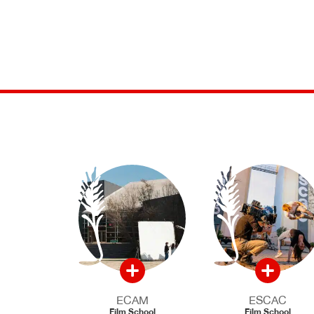
ECAM
ESCAC
Film School
Film School