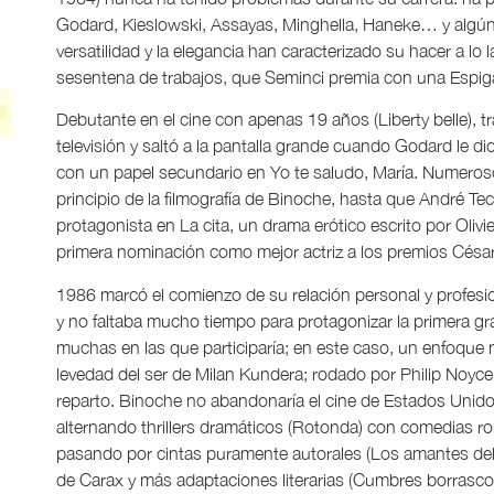
Godard, Kieslowski, Assayas, Minghella, Haneke… y algún
versatilidad y la elegancia han caracterizado su hacer a lo
sesentena de trabajos, que Seminci premia con una Espiga 
Debutante en el cine con apenas 19 años (Liberty belle), tr
televisión y saltó a la pantalla grande cuando Godard le d
con un papel secundario en Yo te saludo, María. Numeros
principio de la filmografía de Binoche, hasta que André Tec
protagonista en La cita, un drama erótico escrito por Olivi
primera nominación como mejor actriz a los premios César
1986 marcó el comienzo de su relación personal y profesi
y no faltaba mucho tiempo para protagonizar la primera gra
muchas en las que participaría; en este caso, un enfoque
levedad del ser de Milan Kundera; rodado por Philip Noyce
reparto. Binoche no abandonaría el cine de Estados Unidos 
alternando thrillers dramáticos (Rotonda) con comedias rom
pasando por cintas puramente autorales (Los amantes del
de Carax y más adaptaciones literarias (Cumbres borrasco