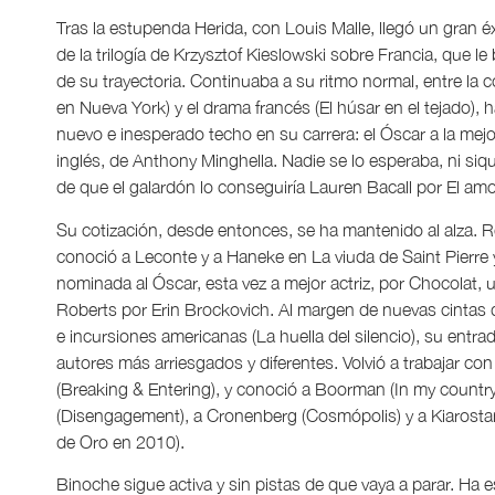
Tras la estupenda Herida, con Louis Malle, llegó un gran éx
de la trilogía de Krzysztof Kieslowski sobre Francia, que le
de su trayectoria. Continuaba a su ritmo normal, entre l
en Nueva York) y el drama francés (El húsar en el tejado), 
nuevo e inesperado techo en su carrera: el Óscar a la mejo
inglés, de Anthony Minghella. Nadie se lo esperaba, ni siqu
de que el galardón lo conseguiría Lauren Bacall por El amo
Su cotización, desde entonces, se ha mantenido al alza. Re
conoció a Leconte y a Haneke en La viuda de Saint Pierre 
nominada al Óscar, esta vez a mejor actriz, por Chocolat, u
Roberts por Erin Brockovich. Al margen de nuevas cintas de
e incursiones americanas (La huella del silencio), su entrada
autores más arriesgados y diferentes. Volvió a trabajar c
(Breaking & Entering), y conoció a Boorman (In my country)
(Disengagement), a Cronenberg (Cosmópolis) y a Kiarostami
de Oro en 2010).
Binoche sigue activa y sin pistas de que vaya a parar. Ha es