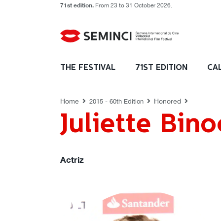
71st edition.
From 23 to 31 October 2026.
HONORED
THE FESTIVAL
71ST EDITION
CA
Home
Honored
2015 - 60th Edition
Juliette Bin
Actriz