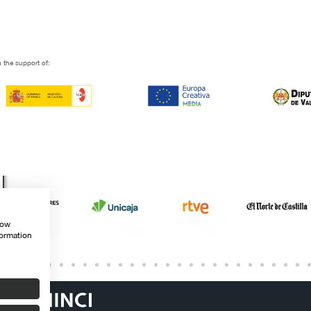
 the support of:
how
formation