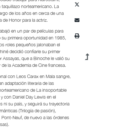
 taquillazo norteamericano. La
 largo de los años en cerca de una
de Honor para la actriz.
abajó en un par de películas para
io su primera oportunidad en 1985,
os roles pequeños jalonaban el
hiné decidió confiarle su primer
er Assayas, que a Binoche le valió su
 de la Academia de Cine francesa.
onal con Leos Carax en Mala sangre,
n adaptación literaria de las
 norteamericano de La insoportable
 y con Daniel Day Lewis en el
ni su país, y seguirá su trayectoria
ánticas (Trilogía de pasión),
 Pont-Neuf, de nuevo a las órdenes
sas).