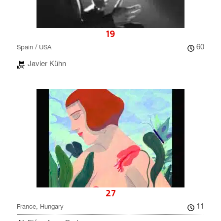
19
60
Spain / USA
Javier Kühn
27
11
France, Hungary