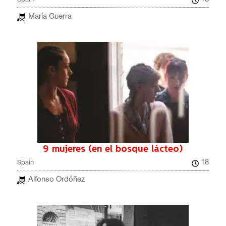
María Guerra
9 mujeres (en el bosque lácteo)
18
Spain
Alfonso Ordóñez