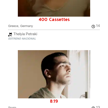
400 Cassettes
14
Greece, Germany
Thelyia Petraki
ESTRENO NACIONAL
8:19
13
Spain