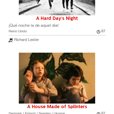
A Hard Day’s Night
¡Qué noche la de aquel día!
87
Reino Unido
Richard Lester
A House Made of Splinters
87
Denmark / Finland / Sweden / Ukraine