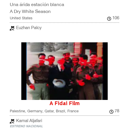
Una árida estación blanca
A Dry White Season
106
United States
Euzhan Palcy
A Fidai Film
78
Palestine, Germany, Qatar, Brazil, France
Kamal Aljafari
ESTRENO NACIONAL