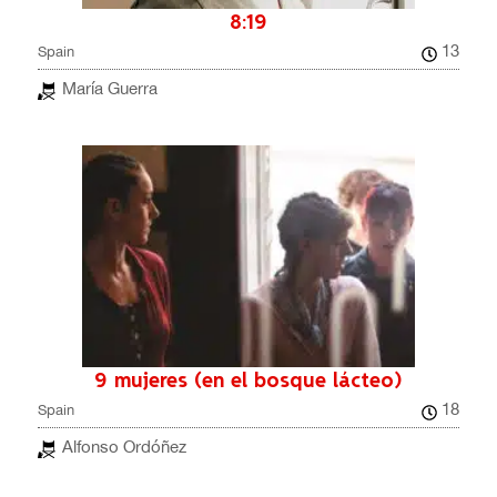
8:19
13
Spain
María Guerra
9 mujeres (en el bosque lácteo)
18
Spain
Alfonso Ordóñez