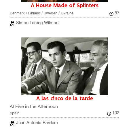
A House Made of Splinters
87
Denmark / Finland / Sweden / Ukraine
Simon Lereng Wilmont
A las cinco de la tarde
At Five in the Afternoon
102
Spain
Juan Antonio Bardem