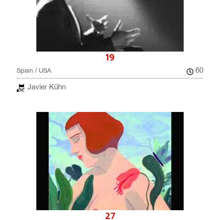
19
60
Spain / USA
Javier Kühn
27