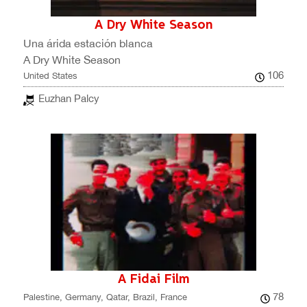
A Dry White Season
Una árida estación blanca
A Dry White Season
106
United States
Euzhan Palcy
A Fidai Film
78
Palestine, Germany, Qatar, Brazil, France