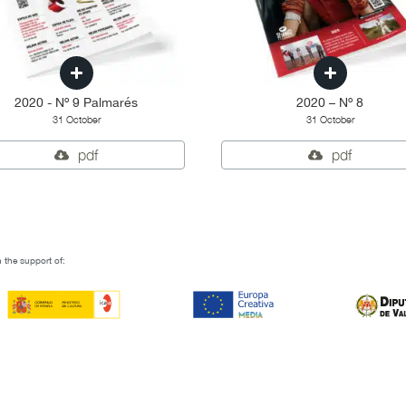
2020 - Nº 9 Palmarés
2020 – Nº 8
31 October
31 October
pdf
pdf
 the support of: