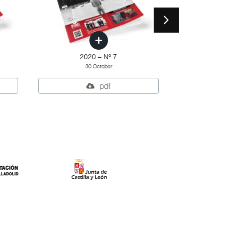
2020 – Nº 7
2
30 October
pdf