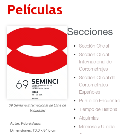
Películas
Secciones
Sección Oficial
Sección Oficial
Internacional de
Cortometrajes
Sección Oficial de
Cortometrajes
Españoles
Punto de Encuentro
69 Semana Internacional de Cine de
Tiempo de Historia
Valladolid
Alquimias
Autor: PobrelaVaca
Memoria y Utopía
Dimensiones: 70,0 x 84,6 cm