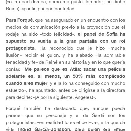
(«o la edad dorada, como me gusta llamarla», ha dicho
Reiné), «por fin pueden contarla».
Para Forqué
, que ha asegurado en un encuentro con los
medios de comunicación previo a la proyección que el
el papel de Sofía ha
rodaje ha sido «todo felicidad»,
supuesto su vuelta a la gran pantalla con un rol
protagonista
. Ha reconocido que le hizo «mucha
ilusión» recibir el guion, y ha alabado «la admirable
tenacidad y fe» de Reiné en su historia y en lo que quería
Me parece que es Atila: sacar una película
contar. «
adelante es, al menos, un 50% más complicado
cuando eres mujer
, y ella lo ha conseguido con mucho
esfuerzo», ha apuntado, antes de dirigirse a la directora
para decirle: «¡A por la siguiente, Ángeles!».
Forqué también ha destacado que, aunque pueda
parecer que su personaje y el de Sardá son los
protagonistas, «en realidad lo es el de Eva», a la que da
Ingrid García-Jonsson, para quien era «muy
vida