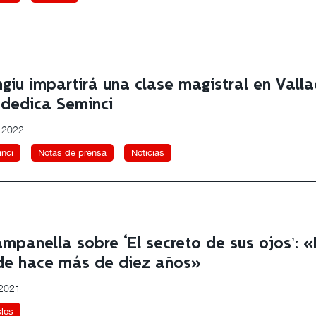
ngiu impartirá una clase magistral en Vall
e dedica Seminci
, 2022
nci
Notas de prensa
Noticias
ampanella sobre ‘El secreto de sus ojos’: 
de hace más de diez años»
 2021
clos