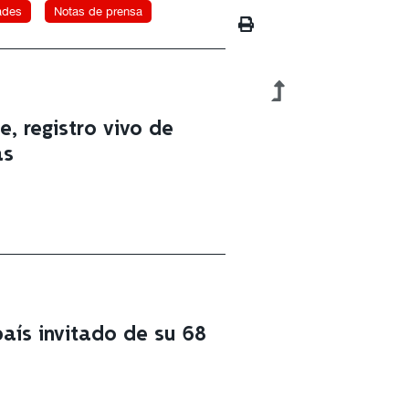
ades
Notas de prensa
e, registro vivo de
as
aís invitado de su 68