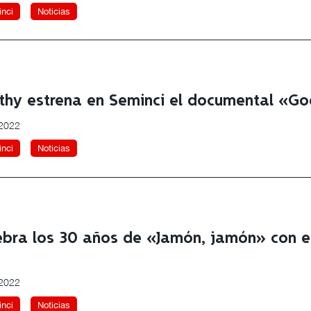
nci
Noticias
uthy estrena en Seminci el documental «Go
 2022
nci
Noticias
ebra los 30 años de «Jamón, jamón» con e
 2022
nci
Noticias