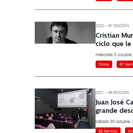
2022 – 67 EDICIÓN
Cristian Mu
ciclo que l
miércoles 5 octubre
Ciclos
67 Semi
2021 – 66 EDICIÓN
Juan José C
grande des
sábado 30 octubre,
66 Seminci
Ci