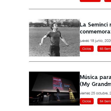
La Seminci r
conmemorati
jueves 18 junio, 202
Ciclos
65 Semi
Música para
(My Grandm
viernes 25 octubre,
Ciclos
64 Semi