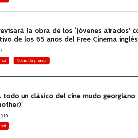
evisará la obra de los ‘jóvenes airados’ c
vo de los 65 años del Free Cinema inglés
0
nci
Notas de prensa
 todo un clásico del cine mudo georgiano 
other)’
 2019
nci