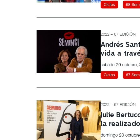
Ciclos
68 Semi
2022 – 67 EDICIÓN
Andrés Sant
vida a trav
sábado 29 octubre,
Ciclos
67 Semi
2022 – 67 EDICIÓN
Julie Bertu
la realizad
domingo 23 octubre