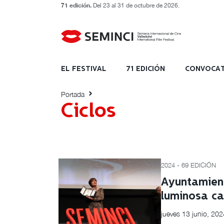
71 edición.
Del 23 al 31 de octubre de 2026.
Etiquetado con: Ciclos
EL FESTIVAL
71 EDICIÓN
CONVOCAT
Portada
Ciclos
2024 - 69 EDICIÓN
Ayuntamient
luminosa ca
jueves 13 junio, 202