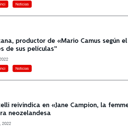
nci
Noticias
ana, productor de «Mario Camus según el
és de sus películas”
 2022
nci
Noticias
ccelli reivindica en «Jane Campion, la fem
ora neozelandesa
, 2022