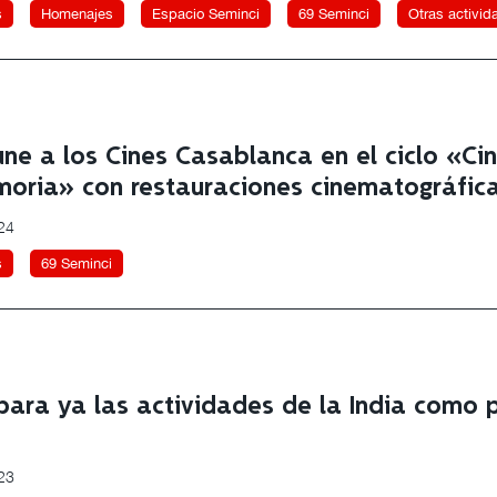
s
Homenajes
Espacio Seminci
69 Seminci
Otras activid
ne a los Cines Casablanca en el ciclo «Cin
oria» con restauraciones cinematográfic
024
s
69 Seminci
para ya las actividades de la India como p
23