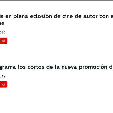
ís en plena eclosión de cine de autor con 
ne
2019
nci
grama los cortos de la nueva promoción 
2019
nci