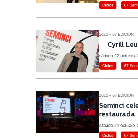
Ciclos
67 Semi
2022 – 67 EDICIÓN
Cyrill Le
sábado 22 octubre,
Ciclos
67 Semi
2022 – 67 EDICIÓN
Seminci cel
restaurada
sábado 22 octubre,
Ciclos
67 Semi